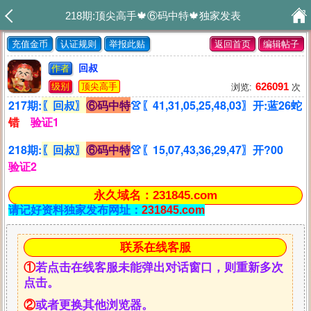
218期:顶尖高手🍁⑥码中特🍁独家发表
充值金币
认证规则
举报此贴
返回首页
编辑帖子
回叔
作者
626091
级别
顶尖高手
浏览:
次
217期:
〖回叔〗
⑥码中特
👚〖41,31,05,25,48,03〗开:蓝26蛇
错
验证1
218期:
〖回叔〗
⑥码中特
👚〖15,07,43,36,29,47〗开?00
验证2
永久域名：231845.com
请记好资料独家发布网址：
231845.com
联系在线客服
①
若点击在线客服未能弹出对话窗口，则重新多次
点击。
②
或者更换其他浏览器。